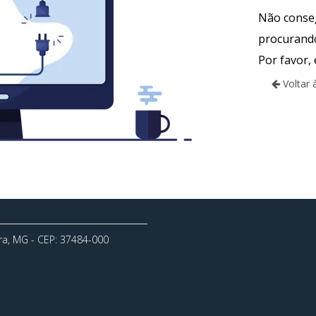
Não conseg
procurand
Por favor,
Voltar 
ora, MG - CEP: 37484-000