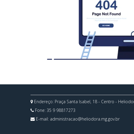
Endereço: Praça Santa Isabel, 18 - Centro - Heliod
Fone:
35 9 98817273
E-mail:
administracao@heliodora.mg.gov.br